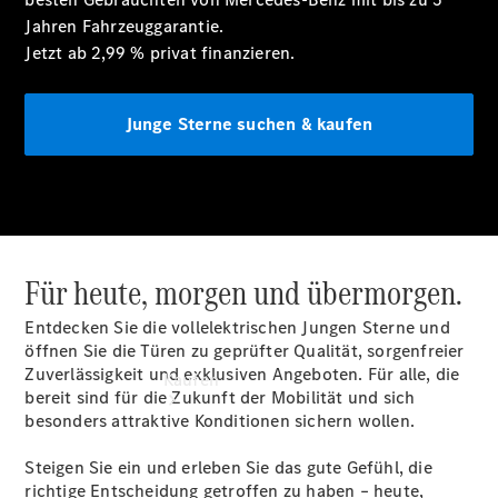
vereinbaren
Jahren
Fahrzeuggarantie.
Probefahrt
Jetzt ab 2,99 % privat
finanzieren.
vereinbaren
Konfigurator
Modellübersicht
Junge Sterne suchen & kaufen
Tel: +49
4441 912 - 0
Für heute, morgen und übermorgen.
Entdecken Sie die vollelektrischen Jungen Sterne und
öffnen Sie die Türen zu geprüfter Qualität, sorgenfreier
Zuverlässigkeit und exklusiven Angeboten. Für alle, die
Kaufen
bereit sind für die Zukunft der Mobilität und sich
besonders attraktive Konditionen sichern wollen.
Steigen Sie ein und erleben Sie das gute Gefühl, die
richtige Entscheidung getroffen zu haben – heute,