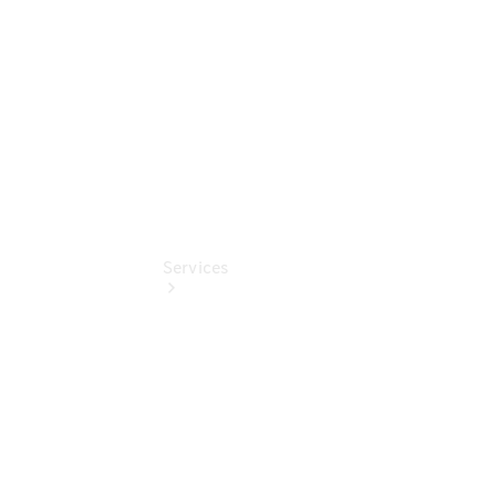
Online
Store
Services
Übersicht
Serviceangebote
Reifen &