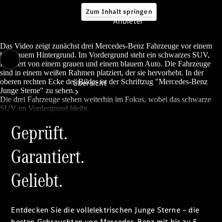
Zum Inhalt springen
Anbieter
Das Video zeigt zunächst drei Mercedes-Benz Fahrzeuge vor einem
hellblauem Hintergrund. Im Vordergrund steht ein schwarzes SUV,
flankiert von einem grauen und einem blauem Auto. Die Fahrzeuge
Anbieter
sind in einem weißen Rahmen platziert, der sie hervorhebt. In der
oberen rechten Ecke des Bildes ist der Schriftzug "Mercedes-Benz
Übersicht
Junge Sterne" zu sehen.
Die drei Fahrzeuge stehen weiterhin im Fokus, wobei das schwarze
SUV im Vordergrund bleibt.
Geprüft.
Garantiert.
Startseite
Geliebt.
Ansprechpartner
finden
Beratung
vereinbaren
Entdecken Sie die vollelektrischen Junge Sterne – die
Servicetermin
besten Gebrauchten von Mercedes-Benz mit bis zu 5