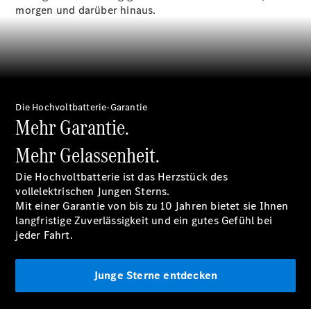
morgen und darüber hinaus.
Übersicht
140 Jahre
Innovation
Mercedes-
Benz
Die Hochvoltbatterie-Garantie
Store
Mehr Garantie.
Neuwagenangebote
Mehr Gelassenheit.
Die Hochvoltbatterie ist das Herzstück des
vollelektrischen Jungen Sterns.
Mit einer
Garantie
von bis zu 10 Jahren bietet sie Ihnen
langfristige Zuverlässigkeit und ein gutes Gefühl bei
Leasing
jeder Fahrt.
Privatkunden
Leasing
Gewerbekunden
Junge Sterne entdecken
Finanzierung
Privatkunden