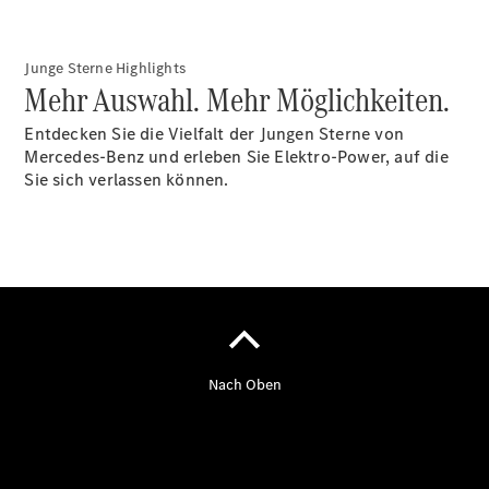
Finanzierung
Gewerbekunden
Kurzfristig
Junge Sterne Highlights
verfügbare
Mehr Auswahl. Mehr Möglichkeiten.
Angebote
V-Klasse
Entdecken Sie die Vielfalt der Jungen Sterne von
V-Klasse
Mercedes-Benz und erleben Sie Elektro-Power, auf die
Marco Polo
Sie sich verlassen können.
Limousinen
Der
elektrische
CLA mit EQ-
Technologie
Der neue
CLA
EQE