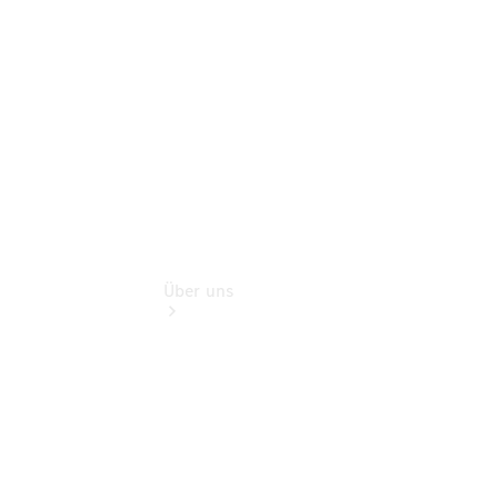
verfügbar:
Unsere
Gebrauchten
Über uns
Übersicht
Kontakt