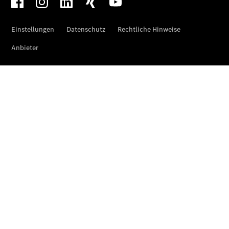
EQA –
elektrisch
EQE SUV –
elektrisch
EQS SUV –
elektrisch
G-Klasse –
elektrisch
Mercedes-
Maybach
EQS SUV –
elektrisch
GLA
Der neue
GLB
Der neue
GLB –