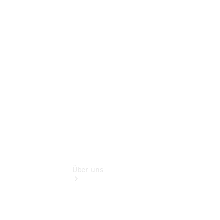
Finanzdienste
Digitale
Extras
Sofort
verfügbar:
Unsere
Gebrauchten
Über uns