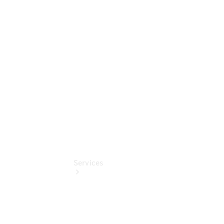
Sterne -
elektrisch
Mercedes-
Benz
Online
Store
Services