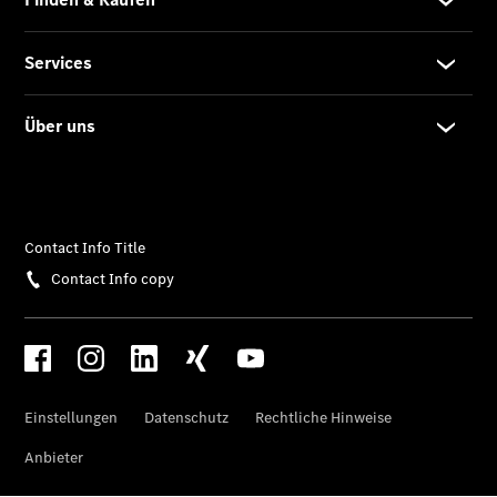
Übersicht
140 Jahre
Innovation
Mercedes-
Benz
Store
Neuwagenangebote
Leasing
Privatkunden
Leasing
Gewerbekunden
Finanzierung
Privatkunden