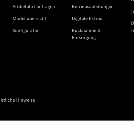
Übersicht
140 Jahre
Innovation
Mercedes-
Benz
Store
Neuwagenangebote
Leasing
Privatkunden
Leasing
Gewerbekunden
Finanzierung
Privatkunden