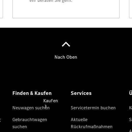
vereinbaren
Probefahrt
vereinbaren
Konfigurator
Modellübersicht
Tel: +49
4441 912 - 0
Kaufen