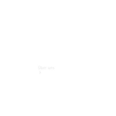
verfügbar:
Unsere
Gebrauchten
Über uns
Übersicht
Kontakt