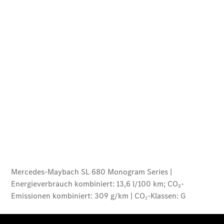
Finanzierung
Gewerbekunden
Kurzfristig
verfügbare
Angebote
V-Klasse
V-Klasse
Marco Polo
Limousinen
Der
elektrische
CLA mit EQ-
Technologie
Der neue
CLA
EQE