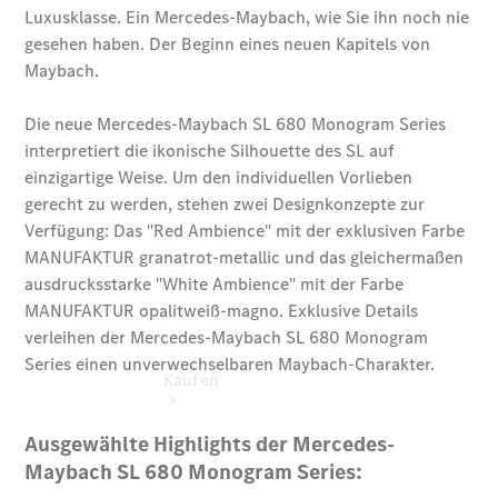
vereinbaren
Probefahrt
vereinbaren
Konfigurator
Modellübersicht
Tel: +49
4441 912 - 0
Kaufen