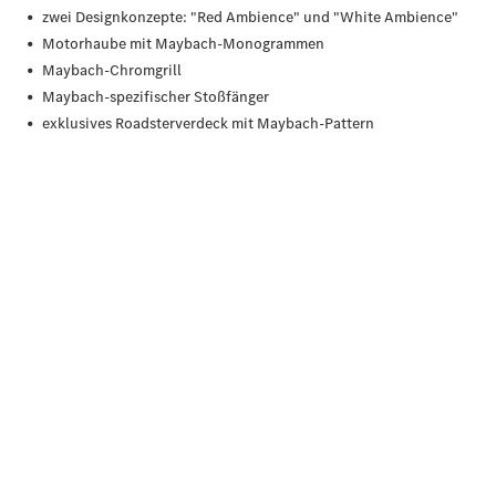
Übersicht
140 Jahre
Innovation
Mercedes-
Benz
Store
Neuwagenangebote
Leasing
Privatkunden
Leasing
Gewerbekunden
Finanzierung
Privatkunden