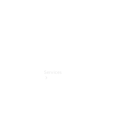
Online
Store
Services
Übersicht
Serviceangebote
Reifen &