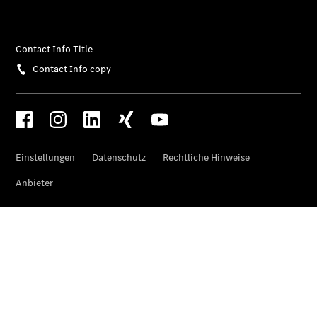
EQA –
elektrisch
EQE SUV –
elektrisch
EQS SUV –
elektrisch
G-Klasse –
elektrisch
Mercedes-
Maybach
EQS SUV –
elektrisch
GLA
Der neue
GLB
Der neue
GLB –