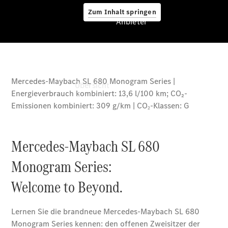
Zum Inhalt springen
Anbieter
Anbieter
Übersicht
Startseite
Ansprechpartner
finden
Beratung
vereinbaren
Servicetermin