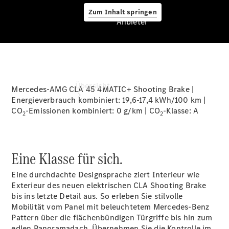
Zum Inhalt springen
Anbieter
Anbieter
Übersicht
Mercedes-AMG CLA 45 4MATIC+ Shooting Brake |
Energieverbrauch kombiniert: 19,6-17,4 kWh/100 km |
CO
-Emissionen kombiniert: 0 g/km | CO
-Klasse:
A
2
2
Eine Klasse für sich.
Startseite
Eine durchdachte Designsprache ziert Interieur wie
Ansprechpartner
Exterieur des neuen elektrischen CLA Shooting Brake
finden
bis ins letzte Detail aus. So erleben Sie stilvolle
Beratung
Mobilität vom Panel mit beleuchtetem Mercedes-Benz
vereinbaren
Pattern über die flächenbündigen
Türgriffe
bis hin zum
Servicetermin
edlen Panoramadach. Übernehmen Sie die Kontrolle im