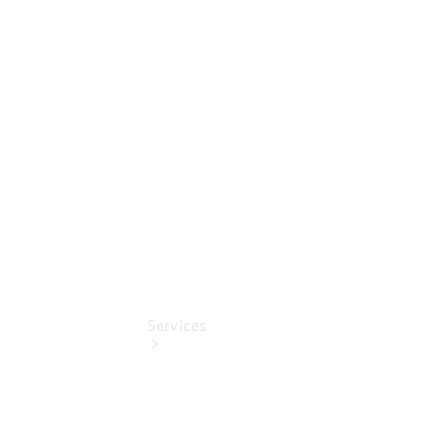
Sterne -
elektrisch
Mercedes-
Benz
Online
Store
Services