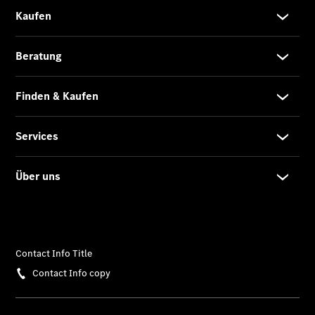
Limousine -
elektrisch
EQS
Limousine -
elektrisch
C-Klasse
Limousine
C-Klasse
Limousine -
elektrisch
E-Klasse
Limousine
S-Klasse
Limousine
S-Klasse
Lang
Mercedes-
Maybach S-
Klasse
SUVs