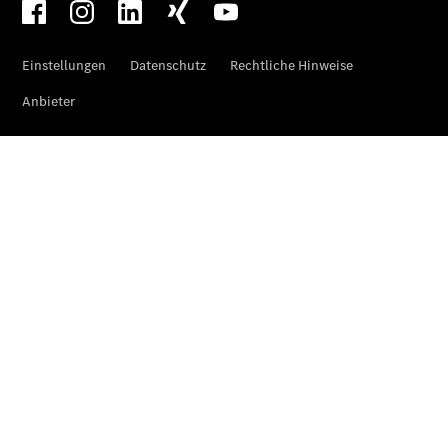
Der neue
GLA
Der neue
elektrische
GLA
EQA –
elektrisch
EQE SUV –
elektrisch
EQS SUV –
elektrisch
G-Klasse –
elektrisch
Mercedes-
Maybach
EQS SUV –
elektrisch