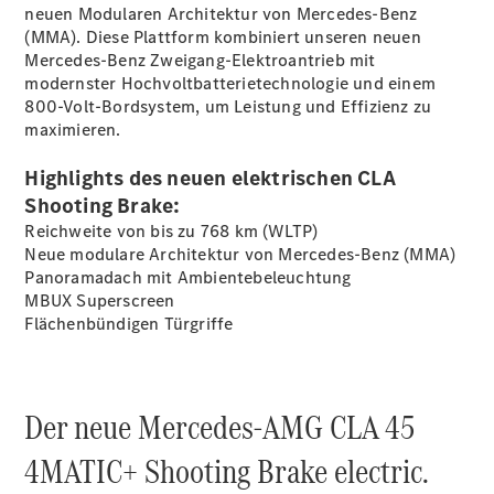
neuen Modularen Architektur von Mercedes-Benz
(MMA). Diese Plattform kombiniert unseren neuen
Mercedes-Benz Zweigang-Elektroantrieb mit
Übersicht
modernster Hochvoltbatterietechnologie und einem
140 Jahre
800-Volt-Bordsystem, um Leistung und Effizienz zu
Innovation
maximieren.
Mercedes-
Benz
Highlights des neuen elektrischen CLA
Store
Neuwagenangebote
Shooting Brake:
Reichweite von bis zu 768 km
(WLTP)
Neue modulare Architektur von Mercedes-Benz (MMA)
Panoramadach mit
Ambientebeleuchtung
MBUX
Superscreen
Flächenbündigen
Türgriffe
Leasing
Privatkunden
Leasing
Der neue Mercedes-AMG CLA 45
Gewerbekunden
Finanzierung
4MATIC+ Shooting Brake electric.
Privatkunden