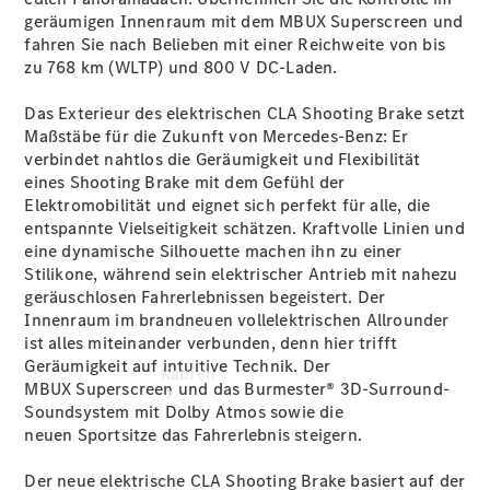
vereinbaren
geräumigen Innenraum mit dem MBUX
Superscreen
und
Probefahrt
fahren Sie nach Belieben mit einer Reichweite von bis
vereinbaren
zu 768 km
(WLTP)
und 800 V DC-Laden.
Konfigurator
Modellübersicht
Das Exterieur des elektrischen CLA Shooting Brake setzt
Tel: +49
Maßstäbe für die Zukunft von Mercedes-Benz: Er
4441 912 - 0
verbindet nahtlos die Geräumigkeit und Flexibilität
eines Shooting Brake mit dem Gefühl der
Elektromobilität und eignet sich perfekt für alle, die
entspannte Vielseitigkeit schätzen. Kraftvolle Linien und
eine dynamische Silhouette machen ihn zu einer
Stilikone, während sein elektrischer Antrieb mit nahezu
geräuschlosen Fahrerlebnissen begeistert. Der
Innenraum im brandneuen vollelektrischen Allrounder
ist alles miteinander verbunden, denn hier trifft
Geräumigkeit auf intuitive Technik. Der
Kaufen
MBUX Superscreen
und das Burmester® 3D-Surround-
Soundsystem mit
Dolby Atmos
sowie die
neuen Sportsitze
das Fahrerlebnis steigern.
Der neue elektrische CLA Shooting Brake basiert auf der