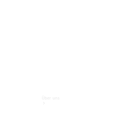
Finanzdienste
Digitale
Extras
Sofort
verfügbar:
Unsere
Gebrauchten
Über uns