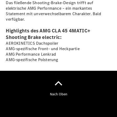
Finanzierung
Das fließende Shooting-Brake-Design trifft auf
Gewerbekunden
elektrische AMG Performance – ein markantes
Kurzfristig
Statement mit unverwechselbarem Charakter. Bald
verfügbare
verfügbar.
Angebote
V-Klasse
Highlights des AMG CLA 45 4MATIC+
V-Klasse
Shooting Brake electric:
Marco Polo
AEROKINETICS Dachspoiler
Limousinen
AMG-spezifische Front- und Heckpartie
AMG Performance Lenkrad
AMG-spezifische Polsterung
Der
elektrische
CLA mit EQ-
Technologie
Der neue
CLA
EQE