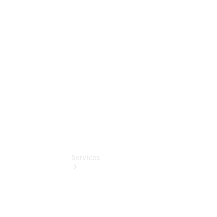
Sterne -
elektrisch
Mercedes-
Benz
Online
Store
Services