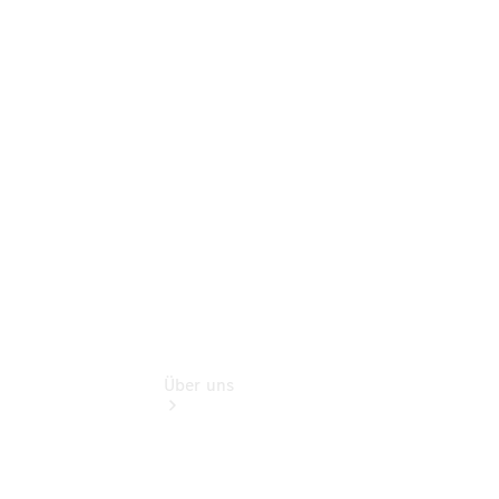
Finanzdienste
Digitale
Extras
Sofort
verfügbar:
Unsere
Gebrauchten
Über uns