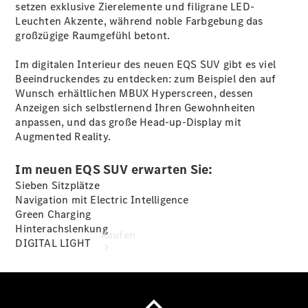
vereinbaren
setzen exklusive Zierelemente und filigrane LED-
Probefahrt
Leuchten Akzente, während noble Farbgebung das
vereinbaren
großzügige Raumgefühl betont.
Konfigurator
Modellübersicht
Im digitalen Interieur des neuen EQS SUV gibt es viel
Tel: +49
Beeindruckendes zu entdecken: zum Beispiel den auf
4441 912 - 0
Wunsch erhältlichen MBUX Hyperscreen, dessen
Anzeigen sich selbstlernend Ihren Gewohnheiten
anpassen, und das große Head-up-Display mit
Augmented Reality.
Im neuen EQS SUV erwarten Sie:
Sieben Sitzplätze
Navigation mit Electric Intelligence
Green Charging
Hinterachslenkung
Kaufen
DIGITAL LIGHT