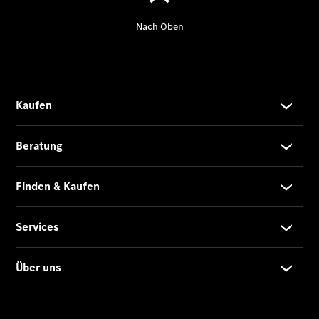
Übersicht
140 Jahre
Innovation
Mercedes-
Benz
Store
Neuwagenangebote
Leasing
Privatkunden
Leasing
Gewerbekunden
Finanzierung
Privatkunden