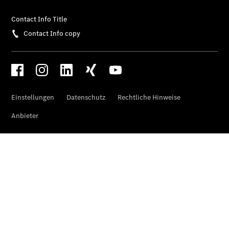
Finanzierung
Gewerbekunden
Kurzfristig
verfügbare
Angebote
V-Klasse
V-Klasse
Marco Polo
Limousinen
Der
elektrische
CLA mit EQ-
Technologie
Der neue
CLA
EQE