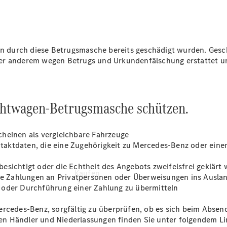
vereinbaren
Probefahrt
vereinbaren
Konfigurator
Modellübersicht
durch diese Betrugsmasche bereits geschädigt wurden. Geschäd
Tel: +49
er anderem wegen Betrugs und Urkundenfälschung erstattet un
4441 912 - 0
uchtwagen-Betrugsmasche schützen.
cheinen als vergleichbare Fahrzeuge
aktdaten, die eine Zugehörigkeit zu Mercedes-Benz oder eine
esichtigt oder die Echtheit des Angebots zweifelsfrei geklärt
Kaufen
e Zahlungen an Privatpersonen oder Überweisungen ins Ausla
 oder Durchführung einer Zahlung zu übermitteln
ercedes-Benz, sorgfältig zu überprüfen, ob es sich beim Absen
rten Händler und Niederlassungen finden Sie unter folgendem L