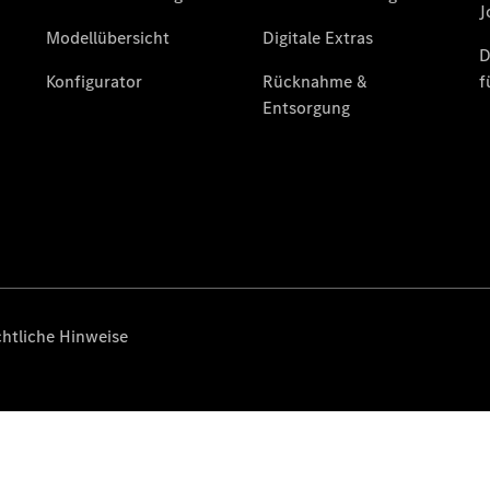
Limousine -
elektrisch
EQS
Limousine -
elektrisch
C-Klasse
Limousine
C-Klasse
Limousine -
elektrisch
E-Klasse
Limousine
S-Klasse
Limousine
S-Klasse
Lang
Mercedes-
Maybach S-
Klasse
SUVs