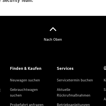
r Security Team:
Finanzierung
Gewerbekunden
Kurzfristig
verfügbare
Angebote
V-Klasse
V-Klasse
Marco Polo
Limousinen
Der
elektrische
CLA mit EQ-
Technologie
Der neue
CLA
EQE