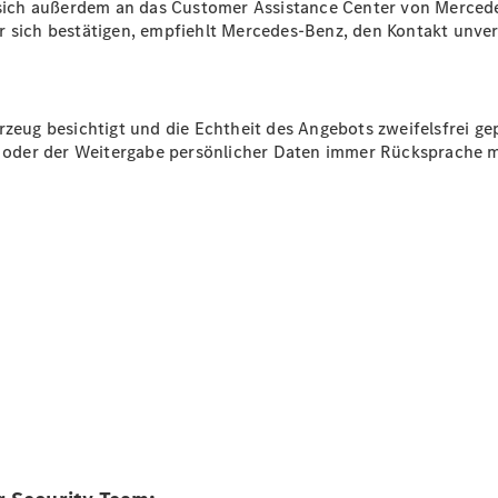
ich außerdem an das Customer Assistance Center von Mercede
r sich bestätigen, empfiehlt Mercedes-Benz, den Kontakt unverz
Übersicht
140 Jahre
Innovation
rzeug besichtigt und die Echtheit des Angebots zweifelsfrei ge
Mercedes-
ng oder der Weitergabe persönlicher Daten immer Rücksprache 
Benz
Store
Neuwagenangebote
Leasing
Privatkunden
Leasing
Gewerbekunden
Finanzierung
Privatkunden