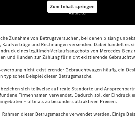
Zum Inhalt springen
Anbieter
tliche Zunahme von Betrugsversuchen, bei denen bislang unbe
Anbieter
e, Kaufverträge und Rechnungen versenden. Dabei handelt es 
Übersicht
indruck eines legitimen Verkaufsangebots von Mercedes‑Benz od
innen und Kunden zur Zahlung für nicht existierende Gebrauch
 Bewerbung nicht existierender Gebrauchtwagen häufig ein Des
in typisches Beispiel dieser Betrugsmasche.
 beziehen sich teilweise auf reale Standorte und Ansprechpa
 erfundene Firmennamen verwendet. Dadurch soll der Eindruck
Startseite
angeboten – oftmals zu besonders attraktiven Preisen.
Ansprechpartner
finden
m Rahmen dieser Betrugsmasche verwendet werden. Einige Beisp
Beratung
vereinbaren
Servicetermin