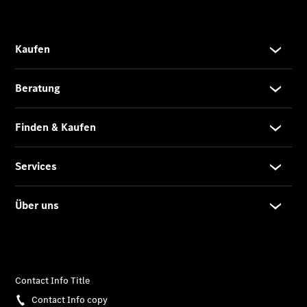
Übersicht
140 Jahre
Innovation
Mercedes-
Benz
Store
Neuwagenangebote
Leasing
Privatkunden
Leasing
Gewerbekunden
Finanzierung
Privatkunden