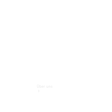
Finanzdienste
Digitale
Extras
Sofort
verfügbar:
Unsere
Gebrauchten
Über uns