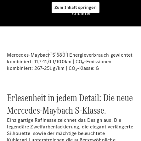
Zum Inhalt springen
Anbieter
Anbieter
Übersicht
Mercedes-Maybach S 680 | Energieverbrauch gewichtet
kombiniert: 11,7-11,0 l/100km | CO₂-Emissionen
kombiniert: 267-251 g/km | CO₂-Klasse:
G
Erlesenheit in jedem Detail: Die neue
Startseite
Mercedes‑Maybach S‑Klasse.
Ansprechpartner
finden
Einzigartige Rafinesse zeichnet das Design aus. Die
Beratung
legendäre Zweifarbenlackierung, die elegant verlängerte
vereinbaren
Silhouette sowie der mächtige beleuchtete
Servicetermin
Kühlergrill
unterstreichen die außergewöhnliche