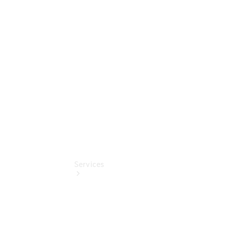
Sterne -
elektrisch
Mercedes-
Benz
Online
Store
Services