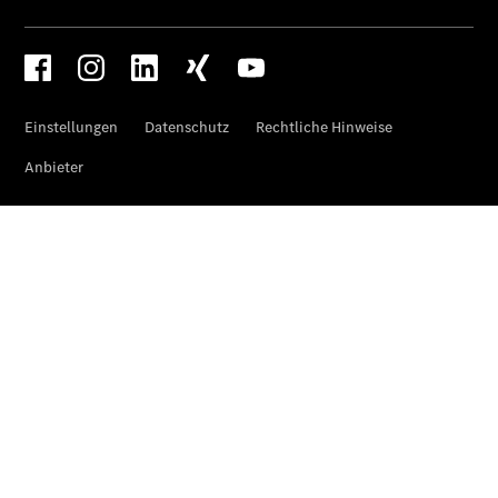
Finanzierung
Gewerbekunden
Kurzfristig
verfügbare
Angebote
V-Klasse
V-Klasse
Marco Polo
Limousinen
Der
elektrische
CLA mit EQ-
Technologie
Der neue
CLA
EQE