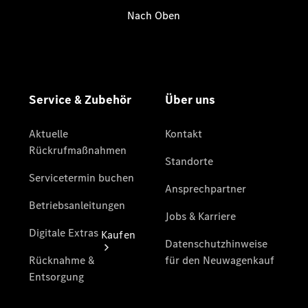
vereinbaren
Beratung
vereinbaren
Servicetermin
vereinbaren
Tel: +49
4441 912 - 0
Kaufen