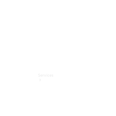
Junge
Sterne
Digitale
Extras
Services