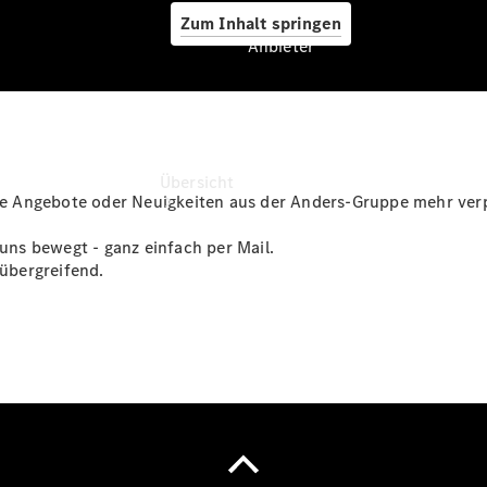
Zum Inhalt springen
Anbieter
Anbieter
Übersicht
e Angebote oder Neuigkeiten aus der Anders-Gruppe mehr verp
 uns bewegt - ganz einfach per Mail.
übergreifend.
Startseite
Modellübersicht
Konfigurator
Ansprechpartner
finden
Probefahrt