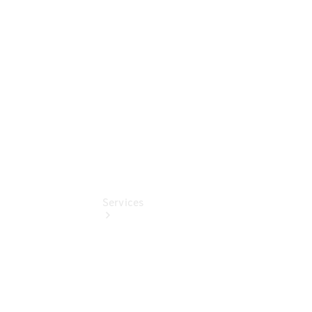
Junge
Sterne
Digitale
Extras
Services