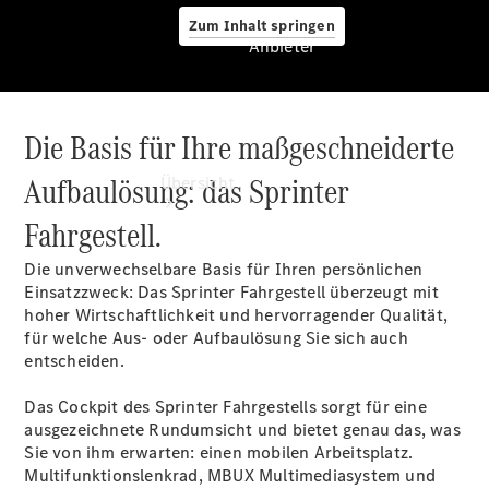
Zum Inhalt springen
Anbieter
Die Basis für Ihre maßgeschneiderte
Anbieter
Aufbaulösung: das Sprinter
Übersicht
Fahrgestell.
Die unverwechselbare Basis für Ihren persönlichen
Einsatzzweck: Das Sprinter Fahrgestell überzeugt mit
hoher Wirtschaftlichkeit und hervorragender Qualität,
für welche Aus- oder Aufbaulösung Sie sich auch
Startseite
entscheiden.
Modellübersicht
Konfigurator
Das Cockpit des Sprinter Fahrgestells sorgt für eine
Ansprechpartner
ausgezeichnete Rundumsicht und bietet genau das, was
finden
Sie von ihm erwarten: einen mobilen Arbeitsplatz.
Probefahrt
Multifunktionslenkrad
, MBUX
Multimediasystem
und