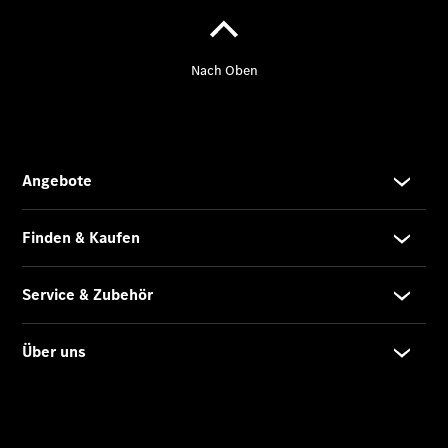
Übersicht
Neuwagenangebote
Übersicht
Transporter
Highlights
Leasing
Privatkunden
Leasing
Gewerbekunden
Finanzierung
Privatkunden
Finanzierung
Gewerbekunden