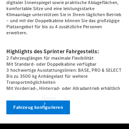
vereinbaren
digitaler
Innenspiegel
sowie praktische Ablageflächen,
Beratung
komfortable Sitze und eine leistungsstarke
vereinbaren
Klimaanlage
unterstützen Sie in Ihrem täglichen Betrieb
Servicetermin
– und mit der Doppelkabine können Sie das großzügige
vereinbaren
Platzangebot für bis zu 4 zusätzliche Personen
Tel: +49
erweitern.
4441 912 - 0
Highlights des Sprinter Fahrgestells:
2 Fahrzeuglängen für maximale Flexibilität
Mit Standard- oder Doppelkabine verfügbar
3 hochwertige Ausstattungslinien: BASE, PRO & SELECT
Bis zu 3500 kg
Anhängelast
für weitere
Transportmöglichkeiten
Mit Vorderrad-, Hinterrad- oder Allradantrieb erhältlich
Kaufen
Fahrzeug konfigurieren