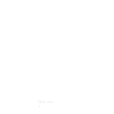
Online-
Terminbuchung
Pannen- &
Schadenhilfe
Service für
Reisemobile
Teile &
Zubehör
Rückrufe &
Umrüstungen
Über uns