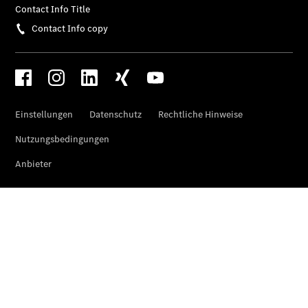
Mercedes-
Benz
Store
Gebrauchtwagensuche
Elektrotransporter
Sprinter
Sprinter
Kastenwagen
eSprinter
Kastenwagen
- elektrisch
Sprinter
Tourer
Sprinter
Pritschenfahrzeug
eSprinter